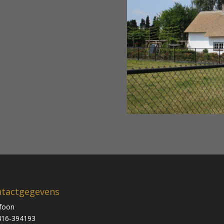
tactgegevens
foon
416-394193