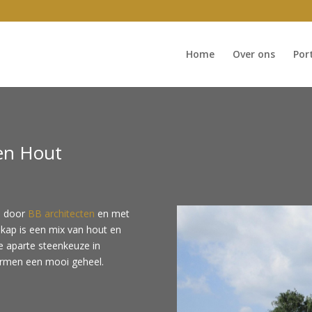
Home
Over ons
Por
en Hout
d door
BB architecten
en met
kap is een mix van hout en
De aparte steenkeuze in
ormen een mooi geheel.