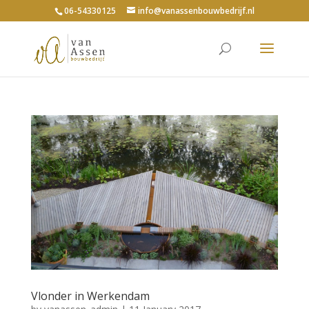
06-54330125
info@vanassenbouwbedrijf.nl
Vlonder in Werkendam